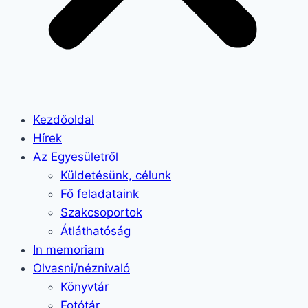
Kezdőoldal
Hírek
Az Egyesületről
Küldetésünk, célunk
Fő feladataink
Szakcsoportok
Átláthatóság
In memoriam
Olvasni/néznivaló
Könyvtár
Fotótár