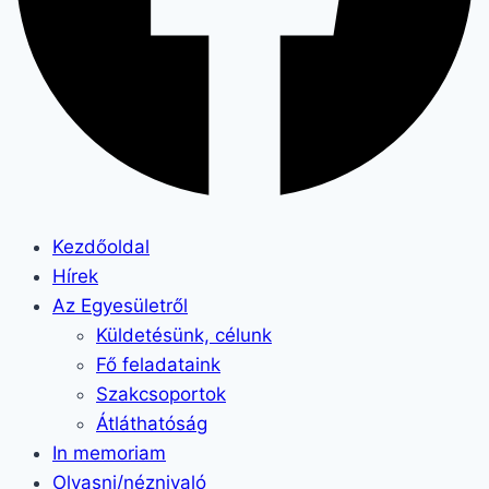
Kezdőoldal
Hírek
Az Egyesületről
Küldetésünk, célunk
Fő feladataink
Szakcsoportok
Átláthatóság
In memoriam
Olvasni/néznivaló