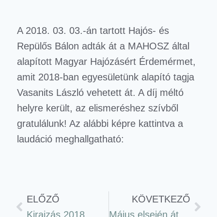
A 2018. 03. 03.-án tartott Hajós- és
Repülős Bálon adták át a MAHOSZ által
alapított Magyar Hajózásért Érdemérmet,
amit 2018-ban egyesületünk alapító tagja
Vasanits László vehetett át. A díj méltó
helyre került, az elismeréshez szívből
gratulálunk! Az alábbi képre kattintva a
laudáció meghallgatható:
ELŐZŐ
KÖVETKEZŐ
Kirajzás 2018
Május elsején átadták a legújabb magyar hajót