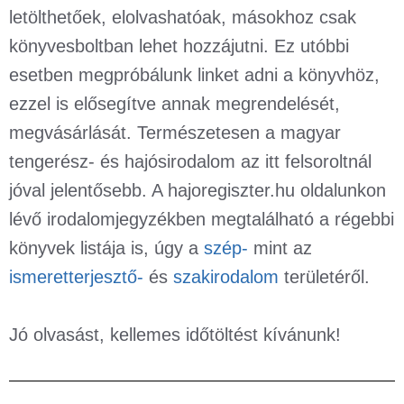
letölthetőek, elolvashatóak, másokhoz csak
könyvesboltban lehet hozzájutni. Ez utóbbi
esetben megpróbálunk linket adni a könyvhöz,
ezzel is elősegítve annak megrendelését,
megvásárlását. Természetesen a magyar
tengerész- és hajósirodalom az itt felsoroltnál
jóval jelentősebb. A hajoregiszter.hu oldalunkon
lévő irodalomjegyzékben megtalálható a régebbi
könyvek listája is, úgy a
szép-
mint az
ismeretterjesztő-
és
szakirodalom
területéről.
Jó olvasást, kellemes időtöltést kívánunk!