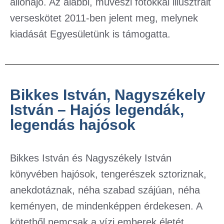
állóhajó. Az alábbi, művészi fotókkal illusztrált
verseskötet 2011-ben jelent meg, melynek
kiadását Egyesületünk is támogatta.
Bikkes István, Nagyszékely
István – Hajós legendák,
legendás hajósok
Bikkes István és Nagyszékely István
könyvében hajósok, tengerészek sztoriznak,
anekdotáznak, néha szabad szájúan, néha
keményen, de mindenképpen érdekesen. A
kötetből nemcsak a vízi emberek életét