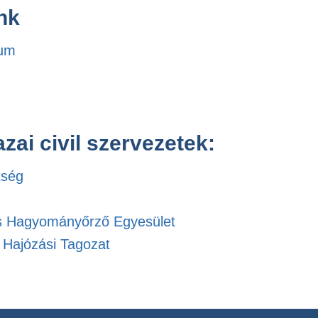
nk
eum
zai civil szervezetek:
tség
és Hagyományőrző Egyesület
 Hajózási Tagozat