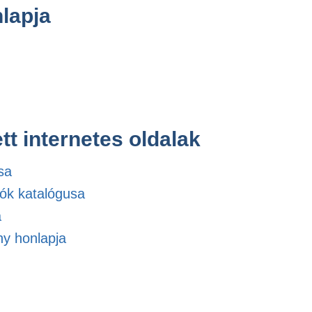
lapja
tt internetes oldalak
sa
jók katalógusa
a
y honlapja