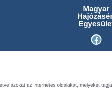
Magyar
Hajózásér
Egyesüle
illetve azokat az internetes oldalakat, melyeket ta