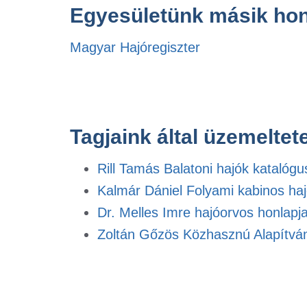
Egyesületünk másik hon
Magyar Hajóregiszter
Tagjaink által üzemeltete
Rill Tamás Balatoni hajók katalógu
Kalmár Dániel Folyami kabinos ha
Dr. Melles Imre hajóorvos honlapj
Zoltán Gőzös Közhasznú Alapítván