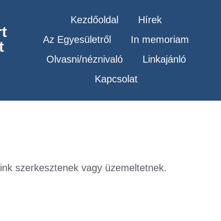
Kezdőoldal
Hírek
t
Az Egyesületről
In memoriam
t
Olvasni/néznivaló
Linkajánló
Kapcsolat
gjaink szerkesztenek vagy üzemeltetnek.