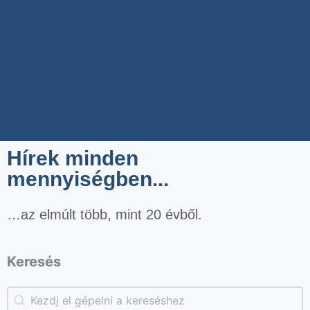
Hírek minden
mennyiségben...
…az elmúlt több, mint 20 évből.
Keresés
Keresés
Keresés