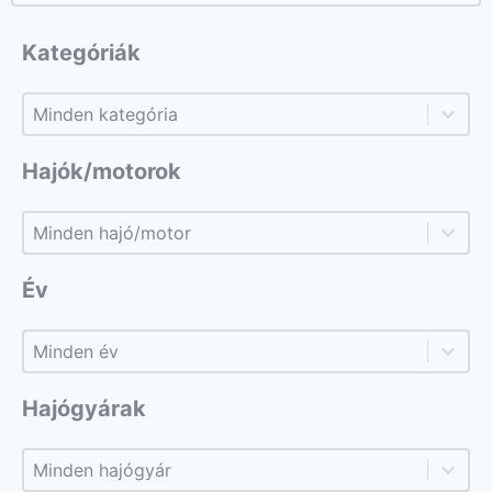
Kategóriák
Kategóriák
Kategóriák
Hajók/motorok
Hajók/motorok
Hajók/motorok
Év
Év
Év
Hajógyárak
Hajógyárak
Hajógyárak