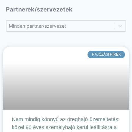
Partnerek/szervezetek
Partnerek/szervezetek
Partnerek/szervezetek
HAJÓZÁSI HÍREK
Nem mindig könnyű az öreghajó-üzemeltetés:
közel 90 éves személyhajó kerül leállításra a