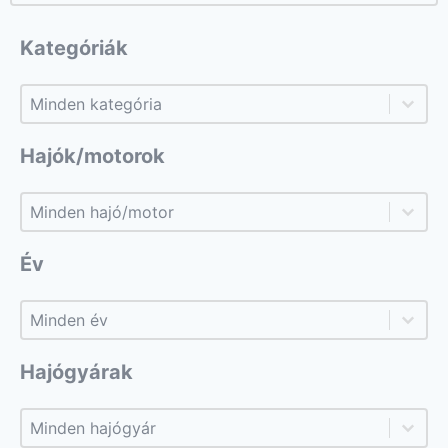
Kategóriák
Kategóriák
Kategóriák
Hajók/motorok
Hajók/motorok
Hajók/motorok
Év
Év
Év
Hajógyárak
Hajógyárak
Hajógyárak