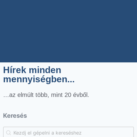
Hírek minden
mennyiségben...
…az elmúlt több, mint 20 évből.
Keresés
Keresés
Keresés