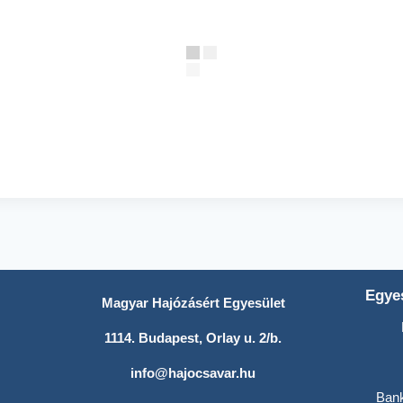
Egyes
Magyar Hajózásért Egyesület
1114. Budapest, Orlay u. 2/b.
info@hajocsavar.hu
Ban