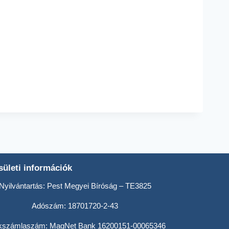
ületi információk
Nyilvántartás: Pest Megyei Bíróság – TE3825
Adószám: 18701720-2-43
kszámlaszám: MagNet Bank 16200151-00065346