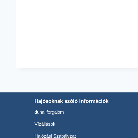
Hajósoknak szóló információk
dunai forgalom
Vízállások
Hajózási Szabályzat