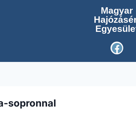
Magyar
Hajózásér
Egyesüle
a-sopronnal