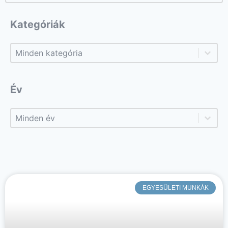
Kategóriák
Kategóriák
Kategóriák
Év
Év
Év
EGYESÜLETI MUNKÁK