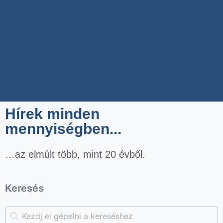
Hírek minden
mennyiségben...
…az elmúlt több, mint 20 évből.
Keresés
Keresés
Keresés