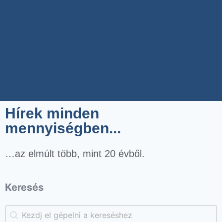
Hírek minden
mennyiségben...
…az elmúlt több, mint 20 évből.
Keresés
Keresés
Keresés