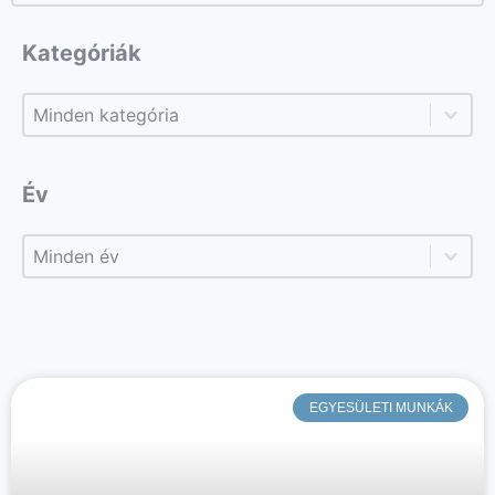
Kategóriák
Kategóriák
Kategóriák
Év
Év
Év
EGYESÜLETI MUNKÁK