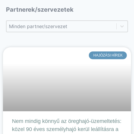
Partnerek/szervezetek
Partnerek/szervezetek
Partnerek/szervezetek
HAJÓZÁSI HÍREK
Nem mindig könnyű az öreghajó-üzemeltetés:
közel 90 éves személyhajó kerül leállításra a