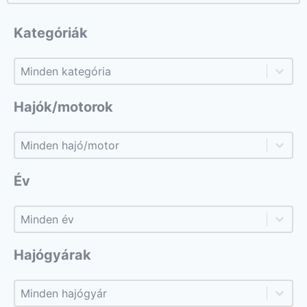
Kategóriák
Kategóriák
Kategóriák
Hajók/motorok
Hajók/motorok
Hajók/motorok
Év
Év
Év
Hajógyárak
Hajógyárak
Hajógyárak