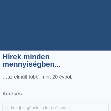
Hírek minden
mennyiségben...
…az elmúlt több, mint 20 évből.
Keresés
Keresés
Keresés