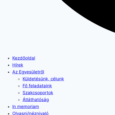
Kezdőoldal
Hírek
Az Egyesületről
Küldetésünk, célunk
Fő feladataink
Szakcsoportok
Átláthatóság
In memoriam
Olvasni/néznivaló