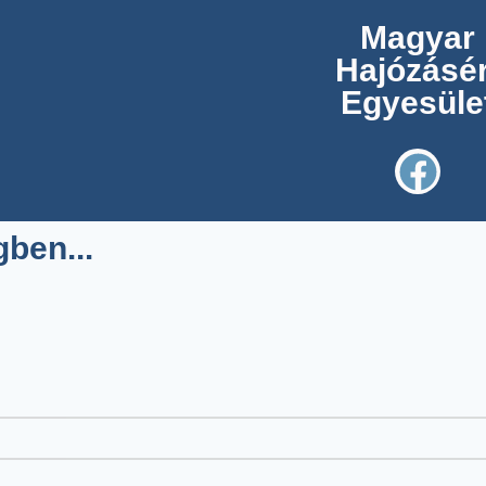
Magyar
Hajózásér
Egyesüle
ben...