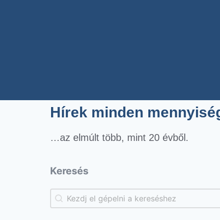
Hírek minden mennyiség
…az elmúlt több, mint 20 évből.
Keresés
Keresés
Keresés