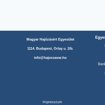
Egyes
Magyar Hajózásért Egyesület
1114. Budapest, Orlay u. 2/b.
info@hajocsavar.hu
Ban
Impresszum