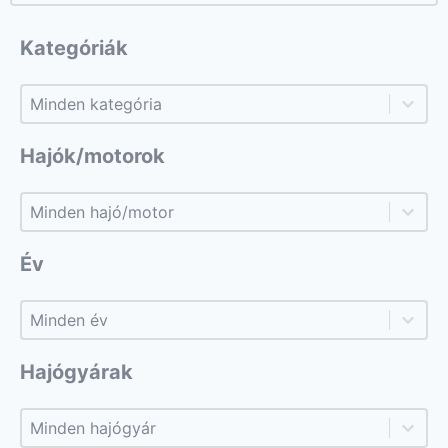
Kategóriák
Kategóriák
Kategóriák
Hajók/motorok
Hajók/motorok
Hajók/motorok
Év
Év
Év
Hajógyárak
Hajógyárak
Hajógyárak