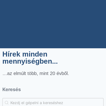
Hírek minden
mennyiségben...
…az elmúlt több, mint 20 évből.
Keresés
Keresés
Keresés