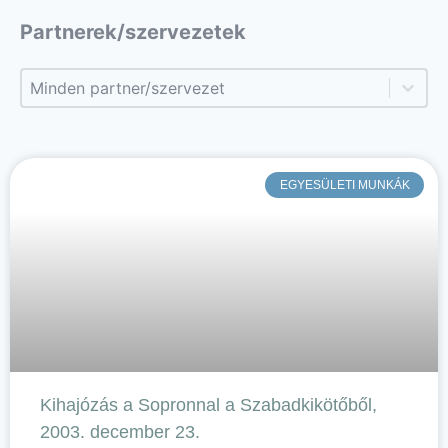
Partnerek/szervezetek
Partnerek/szervezetek
Partnerek/szervezetek
EGYESÜLETI MUNKÁK
Kihajózás a Sopronnal a Szabadkikötőből,
2003. december 23.